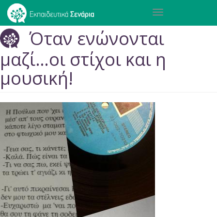
Παράκαμψη
Toggle
προς
navigation
το
Όταν ενώνονται
κυρίως
περιεχόμενο
μαζί…οι στίχοι και η
μουσική!