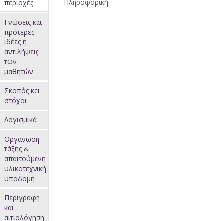
Πληροφορική
περιοχές
(ενεργή
Γνώσεις και
καρτέλα)
πρότερες
ιδέες ή
αντιλήψεις
των
μαθητών
Σκοπός και
στόχοι
Λογισμικά
Οργάνωση
τάξης &
απαιτούμενη
υλικοτεχνική
υποδομή
Περιγραφή
και
αιτιολόγηση