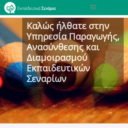
Toggle
navigation
Παράκαμψη
Καλώς ήλθατε στην
προς
το
Υπηρεσία Παραγωγής,
κυρίως
περιεχόμενο
Ανασύνθεσης και
Διαμοιρασμού
Εκπαιδευτικών
Σεναρίων