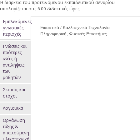
Η διάρκεια του προτεινόμενου εκπαιδευτικού σεναρίου
υπολογίζεται στις 6.00 διδακτικές ώρες.
Κατακόρυφες
Εμπλεκόμενες
γνωστικές
Εικαστικά / Καλλιτεχνικά Τεχνολογία.
καρτέλες
περιοχές
Πληροφορική, Φυσικές Επιστήμες.
(ενεργή
Γνώσεις και
καρτέλα)
πρότερες
ιδέες ή
αντιλήψεις
των
μαθητών
Σκοπός και
στόχοι
Λογισμικά
Οργάνωση
τάξης &
απαιτούμενη
υλικοτεχνική