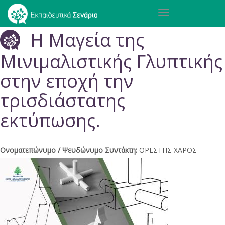
Παράκαμψη
Toggle
προς
navigation
το
Η Μαγεία της
κυρίως
περιεχόμενο
Μινιμαλιστικής Γλυπτικής
στην εποχή την
τρισδιάστατης
εκτύπωσης.
Ονοματεπώνυμο / Ψευδώνυμο Συντάκτη:
ΟΡΕΣΤΗΣ ΧΑΡΟΣ