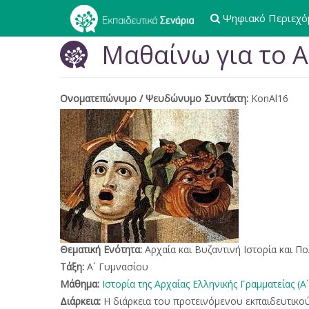
Παράκαμψη
Ψηφιακό Περιεχό
προς
το
Μαθαίνω για το 
κυρίως
περιεχόμενο
Ονοματεπώνυμο / Ψευδώνυμο Συντάκτη:
KonAl16
Θεματική Ενότητα:
Αρχαία και Βυζαντινή Ιστορία και Πο
Τάξη:
Α´ Γυμνασίου
Μάθημα:
Ιστορία της Αρχαίας Ελληνικής Γραμματείας (Α´
Διάρκεια:
Η διάρκεια του προτεινόμενου εκπαιδευτικού 