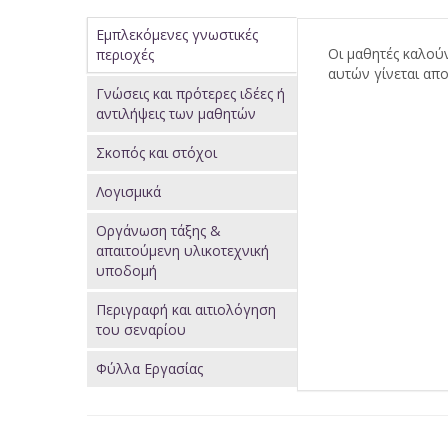
Κατακόρυφες
Εμπλεκόμενες γνωστικές
Οι μαθητές καλούν
περιοχές
καρτέλες
αυτών γίνεται απο
(ενεργή
Γνώσεις και πρότερες ιδέες ή
καρτέλα)
αντιλήψεις των μαθητών
Σκοπός και στόχοι
Λογισμικά
Οργάνωση τάξης &
απαιτούμενη υλικοτεχνική
υποδομή
Περιγραφή και αιτιολόγηση
του σεναρίου
Φύλλα Εργασίας