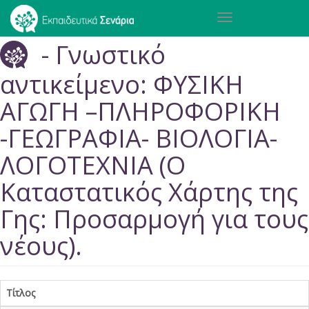
Παράκαμψη
Toggle
προς
navigation
το
- Γνωστικό
κυρίως
περιεχόμενο
αντικείμενο: ΦΥΣΙΚΗ
ΑΓΩΓΗ –ΠΛΗΡΟΦΟΡΙΚΗ
-ΓΕΩΓΡΑΦΙΑ- ΒΙΟΛΟΓΙΑ-
ΛΟΓΟΤΕΧΝΙΑ (Ο
Καταστατικός Χάρτης της
Γης: Προσαρμογή για τους
νέους).
Τίτλος