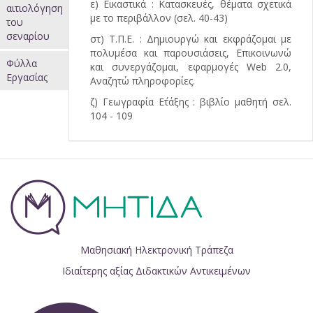
ε) Εικαστικά : Κατασκευές, θέματα σχετικά
αιτιολόγηση
με το περιβάλλον (σελ. 40-43)
του
σεναρίου
στ) Τ.Π.Ε. : Δημιουργώ και εκφράζομαι με
πολυμέσα και παρουσιάσεις, Επικοινωνώ
Φύλλα
και συνεργάζομαι, εφαρμογές Web 2.0,
Εργασίας
Αναζητώ πληροφορίες.
ζ) Γεωγραφία Ε΄τάξης : βιβλίο μαθητή σελ.
104 - 109
Μαθησιακή Ηλεκτρονική Τράπεζα
Ιδιαίτερης αξίας Διδακτικών Αντικειμένων