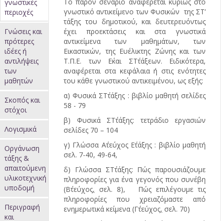
Το παρόν σενάριο αναφέρεται κυρίως στο
γνωστικές
καρτέλες
γνωστικό αντικείμενο των Φυσικών της ΣΤ’
περιοχές
τάξης του δημοτικού, και δευτερευόντως
(ενεργή
Γνώσεις και
έχει προεκτάσεις και στα γνωστικά
καρτέλα)
πρότερες
αντικείμενα των μαθημάτων, των
ιδέες ή
Εικαστικών, της Ευέλικτης Ζώνης και των
αντιλήψεις
Τ.Π.Ε. των Ε΄και ΣΤ΄τάξεων. Ειδικότερα,
των
αναφέρεται στα κεφάλαια ή στις ενότητες
μαθητών
του κάθε γνωστικού αντικειμένου, ως εξής:
α) Φυσικά ΣΤ΄τάξης : βιβλίο μαθητή σελίδες
Σκοπός και
58 - 79
στόχοι
β) Φυσικά ΣΤ΄τάξης: τετράδιο εργασιών
Λογισμικά
σελίδες 70 – 104
γ) Γλώσσα Α΄τεύχος Ε΄τάξης : βιβλίο μαθητή
Οργάνωση
σελ. 7-40, 49-64,
τάξης &
απαιτούμενη
δ) Γλώσσα ΣΤ΄τάξης: Πώς παρουσιάζουμε
υλικοτεχνική
πληροφορίες για ένα γεγονός που συνέβη
υποδομή
(Β΄τεύχος
,
σελ. 8), Πώς επιλέγουμε τις
πληροφορίες που χρειαζόμαστε από
Περιγραφή
ενημερωτικά κείμενα (Γ΄τεύχος
,
σελ. 70)
και