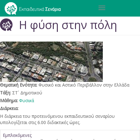
Παράκαμψη
Toggle
προς
navigation
το
Η φύση στην πόλη
κυρίως
περιεχόμενο
Θεματική Ενότητα:
Φυσικό και Αστικό Περιβάλλον στην Ελλάδα
Τάξη:
ΣΤ´ Δημοτικού
Μάθημα:
Φυσικά
Διάρκεια:
Η διάρκεια του προτεινόμενου εκπαιδευτικού σεναρίου
υπολογίζεται στις 6.00 διδακτικές ώρες.
Κατακόρυφες
Εμπλεκόμενες